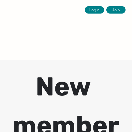
Login
Join
New 
member